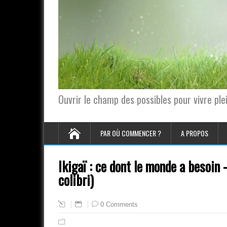
Ouvrir le champ des possibles pour vivre pl
PAR OÙ COMMENCER ?
A PROPOS
Ikigaï : ce dont le monde a besoin 
colibri)
0 Comments