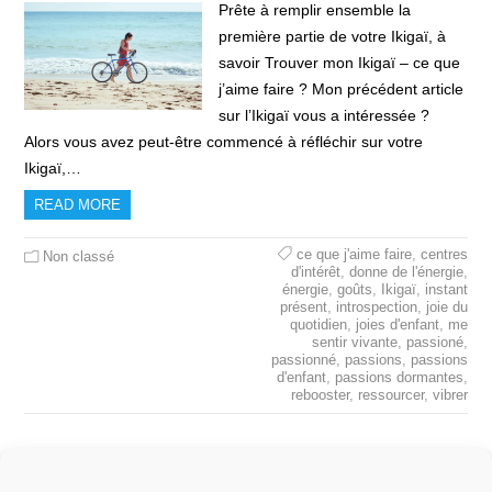
Prête à remplir ensemble la
première partie de votre Ikigaï, à
savoir Trouver mon Ikigaï – ce que
j’aime faire ? Mon précédent article
sur l’Ikigaï vous a intéressée ?
Alors vous avez peut-être commencé à réfléchir sur votre
Ikigaï,…
READ MORE
ce que j'aime faire
,
centres
Non classé
d'intérêt
,
donne de l'énergie
,
énergie
,
goûts
,
Ikigaï
,
instant
présent
,
introspection
,
joie du
quotidien
,
joies d'enfant
,
me
sentir vivante
,
passioné
,
passionné
,
passions
,
passions
d'enfant
,
passions dormantes
,
rebooster
,
ressourcer
,
vibrer