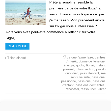
Prête à remplir ensemble la
première partie de votre Ikigaï, à
savoir Trouver mon Ikigaï – ce que
j’aime faire ? Mon précédent article
sur l’Ikigaï vous a intéressée ?
Alors vous avez peut-être commencé à réfléchir sur votre
Ikigaï,…
READ MORE
ce que j'aime faire
,
centres
Non classé
d'intérêt
,
donne de l'énergie
,
énergie
,
goûts
,
Ikigaï
,
instant
présent
,
introspection
,
joie du
quotidien
,
joies d'enfant
,
me
sentir vivante
,
passioné
,
passionné
,
passions
,
passions
d'enfant
,
passions dormantes
,
rebooster
,
ressourcer
,
vibrer