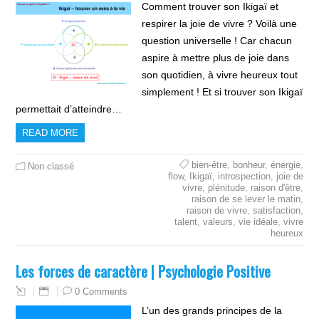
Comment trouver son Ikigaï et
respirer la joie de vivre ? Voilà une
question universelle ! Car chacun
aspire à mettre plus de joie dans
son quotidien, à vivre heureux tout
simplement ! Et si trouver son Ikigaï
permettait d’atteindre…
READ MORE
bien-être
,
bonheur
,
énergie
,
Non classé
flow
,
Ikigaï
,
introspection
,
joie de
vivre
,
plénitude
,
raison d'être
,
raison de se lever le matin
,
raison de vivre
,
satisfaction
,
talent
,
valeurs
,
vie idéale
,
vivre
heureux
Les forces de caractère | Psychologie Positive
0 Comments
L’un des grands principes de la