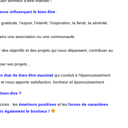
 futur bonheur d’être maman !
teurs influençant le bien-être
:
ratitude, l’espoir, l’intérêt, l’inspiration, la fierté, la sérénité,
, dans une association ou une communauté.
oir des objectifs et des projets qui nous dépassent, contribuer au
liser ses projets…
 un état de bien-être maximal
qui conduit à l’épanouissement
 et nous apporte satisfaction, bonheur et épanouissement.
bien-être ?
cices : les
émotions positives
et les
forces de caractères
.
ais également le bonheur
!