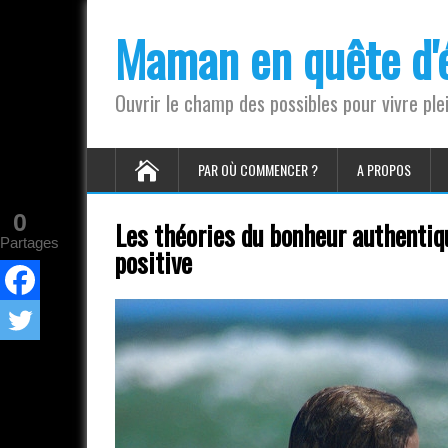
Maman en quête d'é
Ouvrir le champ des possibles pour vivre pl
PAR OÙ COMMENCER ?
A PROPOS
0
Les théories du bonheur authentiq
Partages
positive