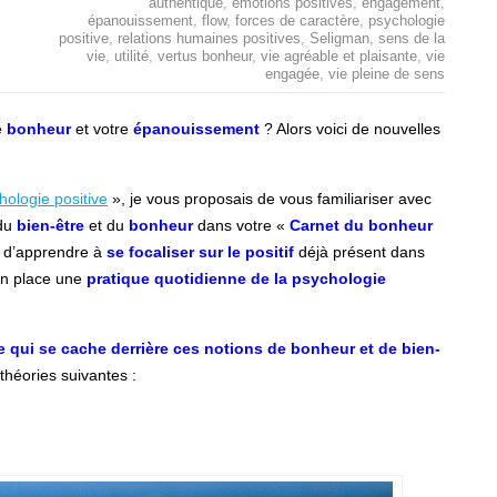
authentique
,
émotions positives
,
engagement
,
épanouissement
,
flow
,
forces de caractère
,
psychologie
positive
,
relations humaines positives
,
Seligman
,
sens de la
vie
,
utilité
,
vertus bonheur
,
vie agréable et plaisante
,
vie
engagée
,
vie pleine de sens
e
bonheur
et votre
épanouissement
? Alors voici de nouvelles
hologie positive
», je vous proposais de vous familiariser avec
 du
bien-être
et du
bonheur
dans votre «
Carnet du bonheur
t d’apprendre à
se focaliser sur le positif
déjà présent dans
en place une
pratique quotidienne de la psychologie
 qui se cache derrière ces notions de bonheur et de bien-
théories suivantes :