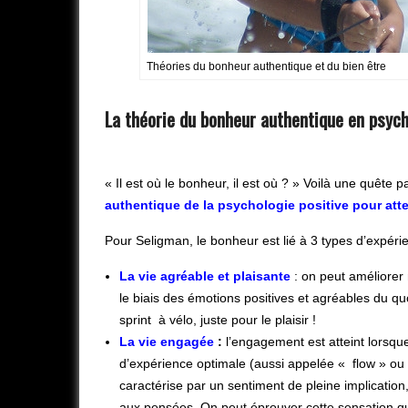
Théories du bonheur authentique et du bien être
La théorie du bonheur authentique en psych
« Il est où le bonheur, il est où ? » Voilà une quête 
authentique de la psychologie positive pour att
Pour Seligman, le bonheur est lié à 3 types d’expéri
La vie agréable et plaisante
: on peut améliorer 
le biais des émotions positives et agréables du q
sprint à vélo, juste pour le plaisir !
La vie engagée
:
l’engagement est atteint lorsqu
d’expérience optimale (aussi appelée « flow » ou «
caractérise par un sentiment de pleine implication,
aux pensées. On peut éprouver cette sensation quan