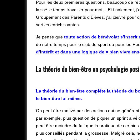
Pour les deux premières questions, beaucoup de répo
laissé le temps travailler pour moi… Et finalement, 
Groupement des Parents d’Élèves, j’ai œuvré pour que
sorties enrichissantes.
Je pense que
toute action de bénévolat s’inscrit
de notre temps pour le club de sport ou pour les R
d’intérêt et dans une logique de « bien vivre en
La théorie du bien-être en psychologie posi
La théorie du bien-être complète la théorie du 
le bien-être lui-même.
On peut être motivé par des actions qui ne génèrent
par exemple, plus question de piquer un sprint à vél
peut être moindre du fait que la pratique de certains
plus conseillés pendant la grossesse. Malgré cela, n