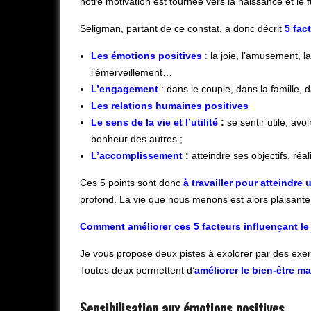
notre motivation est tournée vers la naissance et le
Seligman, partant de ce constat, a donc décrit
5 fac
Les émotions positives
:
la joie, l’amusement, la g
l’émerveillement…
L’engagement
: dans le couple, dans la famille
Les relations humaines positives
Le sens de la vie et l’utilité
:
se sentir utile, av
bonheur des autres ;
L’accomplissement
:
atteindre ses objectifs, réa
Ces 5 points sont donc
à travailler pour atteindre
profond. La vie que nous menons est alors plaisante
Comment améliorer ces 5 facteurs influençant le 
Je vous propose deux pistes à explorer par des exer
Toutes deux permettent d’
améliorer le bien-être m
Sensibilisation aux émotions positives