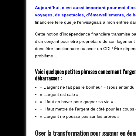
Aujourd’hui, c’est aussi important pour moi d’o
voyages, de spectacles, d’émerveillements, de be
financière telle que je l’envisageais à mon entrée da
Cette notion d’indépendance financière transmise p
d’un conjoint pour être propriétaire de son logement (et
donc être fonctionnaire ou avoir un CDI ! Être dépen
problème…
Voici quelques petites phrases concernant l’argen
débarrasser :
« L’argent ne fait pas le bonheur » (sous entendu i
« L’argent est sale »
« Il faut en baver pour gagner sa vie »
« Il faut mettre de l’argent de côté pour les coups
« L’argent ne pousse pas sur les arbres »
Oser la transformation pour gagner en éne