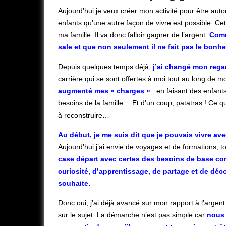
Aujourd’hui je veux créer mon activité pour être au
enfants qu’une autre façon de vivre est possible.
Cet
ma famille. Il va donc falloir gagner de l’argent
.
Comm
sale et que non seulement il ne fait pas le bonhe
Depuis quelques temps déjà,
j’ai changé mon regar
carrière qui se sont offertes à moi tout au long de 
augmenté mes « charges »
: en faisant des enfant
besoins de la famille… Et d’un coup, patatras ! Ce qui 
à reconstruire…
Au début, je me suis dit que je pouvais vivre a
Aujourd’hui j’ai envie de voyages et de formations, t
case départ avec certes des besoins de base co
curiosité, d’apprentissage, de partage et de dé
souhaite.
Donc oui, j’ai déjà avancé sur mon rapport à l’argent 
sur le sujet. La démarche n’est pas simple car
nous 