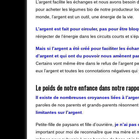
L’argent facilite les échanges et nous avons besoin d
pour acheter les légumes bio de notre producteur loc
monde, l’argent est un outil, une énergie de la vie.
L’argent est fait pour circuler, pas pour être blo
réinjecter de l’énergie dans les circuits courts et s’
Mais si l’argent a été créé pour faciliter les 
d’argent et qui ont du pouvoir nous amènent parf
Certains vont même être dans le refus de l’argent pe
eux l’argent et toutes les connotations négatives qui 
Le poids de notre enfance dans notre rappo
Il existe de nombreuses croyances liées à l’arge
paroles de nos parents et grands-parents résonnent
limitantes sur l’argent
.
Petite-fille de paysans et fille d’ouvrière,
je n’ai pas
important pour moi de reconnaître que ma mère et m