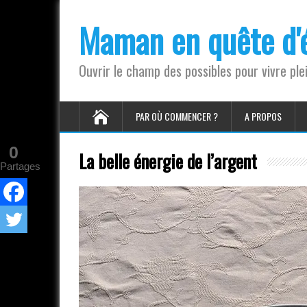
Maman en quête d'é
Ouvrir le champ des possibles pour vivre pl
PAR OÙ COMMENCER ?
A PROPOS
0
La belle énergie de l’argent
Partages