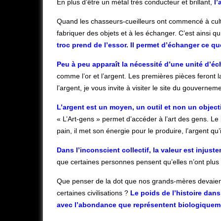
En plus d’être un métal très conducteur et brillant,
l’
Quand les chasseurs-cueilleurs ont commencé à culti
fabriquer des objets et à les échanger. C’est ainsi qu
troc prend de l’essor. Il permet d’échanger ce que
Peu à peu apparaît la nécessité d’une unité d’
comme l’or et l’argent. Les premières pièces feront l
l’argent, je vous invite à visiter le site du gouvernem
L’argent est un moyen, un outil et non un object
« L’Art-gens » permet d’accéder à l’art des gens. L
pain, il met son énergie pour le produire, l’argent qu
Dans l’inconscient collectif, la valeur est injus
que certaines personnes pensent qu’elles n’ont plus 
Que penser de la dot que nos grands-mères devaient
certaines civilisations ?
Le poids de l’histoire dans
avec l’abondance que représentent biologiqueme