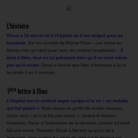
L’histoire
Oscar a 10 ans et vit à l’hôpital où il est soigné pour sa
leucémie
. Sur les conseils de Mamie Rose – une dame en
blouse rose qui vient jouer avec les enfants hospitalisés -,
il
écrit à Dieu, tout en lui précisant bien qu’il ne croit même
pas qu’il existe
. Oscar a besoin que Dieu s’intéresse à lui et
lui rende 2 ou 3 services.
ère
1
lettre à Dieu
L’hôpital est un endroit super sympa si tu es « un malade
qui fait plaisir »
. Mais depuis sa greffe de moelle osseuse,
Oscar sent « qu’il ne fait plus plaisir ». Quand le docteur
l’examine, Oscar a l’impression de le décevoir, comme s’il avait
fait une erreur. Pourtant, Oscar a fait tout ce qu’on lui a
demandé, alors parfois il a envie de crier sur le docteur car