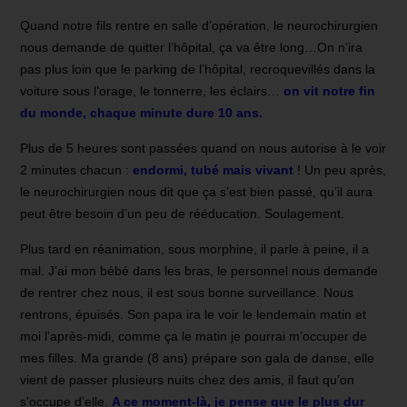
Quand notre fils rentre en salle d’opération, le neurochirurgien
nous demande de quitter l’hôpital, ça va être long…On n’ira
pas plus loin que le parking de l’hôpital, recroquevillés dans la
voiture sous l’orage, le tonnerre, les éclairs…
on vit notre fin
du monde, chaque minute dure 10 ans.
Plus de 5 heures sont passées quand on nous autorise à le voir
2 minutes chacun :
endormi, tubé mais vivant
! Un peu après,
le neurochirurgien nous dit que ça s’est bien passé, qu’il aura
peut être besoin d’un peu de rééducation. Soulagement.
Plus tard en réanimation, sous morphine, il parle à peine, il a
mal. J’ai mon bébé dans les bras, le personnel nous demande
de rentrer chez nous, il est sous bonne surveillance. Nous
rentrons, épuisés. Son papa ira le voir le lendemain matin et
moi l’après-midi, comme ça le matin je pourrai m’occuper de
mes filles. Ma grande (8 ans) prépare son gala de danse, elle
vient de passer plusieurs nuits chez des amis, il faut qu’on
s’occupe d’elle.
A ce moment-là, je pense que le plus dur